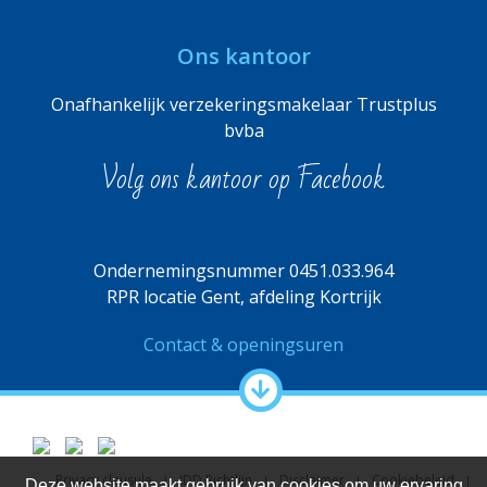
Ons kantoor
Onafhankelijk verzekeringsmakelaar Trustplus
bvba
Volg ons kantoor op Facebook
Ondernemingsnummer 0451.033.964
RPR locatie Gent, afdeling Kortrijk
Contact & openingsuren
Privacy clausule
IDD Richtlijn
Disclaimer
Cookiebeleid
Deze website maakt gebruik van cookies om uw ervaring